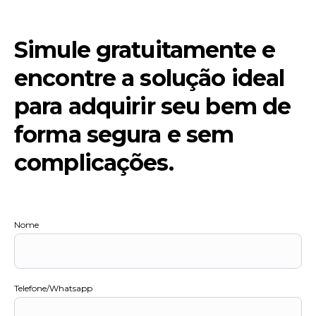
Simule
Simule gratuitamente e
gratuitamente
e
encontre a solução ideal
encontre
a
solução
para adquirir seu bem de
ideal
para
forma segura e sem
adquirir
seu
complicações.
bem
de
forma
segura
e
sem
Nome
complicações.
Telefone/Whatsapp