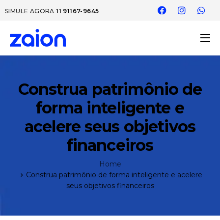
SIMULE AGORA
11 91167-9645
Sobre nós
Seguros
Construa patrimônio de
Consórcio
forma inteligente e
Blog da zaion
acelere seus objetivos
Atendimento
financeiros
Home
Construa patrimônio de forma inteligente e acelere
seus objetivos financeiros