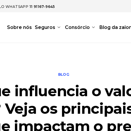
ELO WHATSAPP
11 91167-9645
Sobre nós
Seguros
Consórcio
Blog da zaio
BLOG
e influencia o val
Veja os principai
e impactam o pr