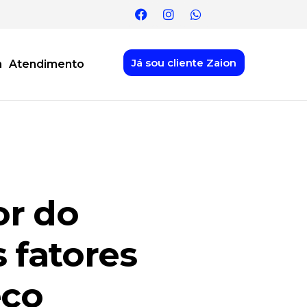
Já sou cliente Zaion
n
Atendimento
or do
s fatores
eço