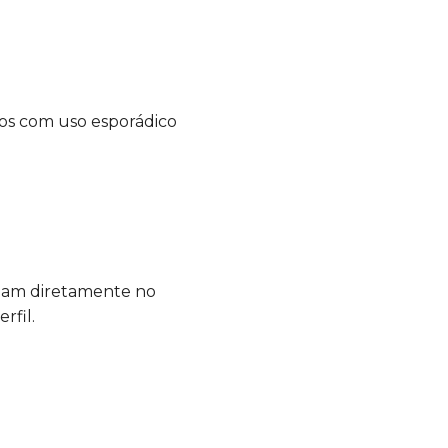
rros com uso esporádico
nciam diretamente no
rfil.