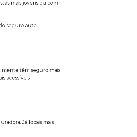
istas mais jovens ou com
.
do seguro auto.
ralmente têm seguro mais
s acessíveis.
radora. Já locais mais